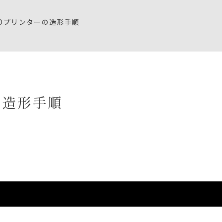
金属３Dプリンターの造形手順
の造形手順