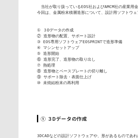
　当社が取り扱っているEOS社およびAMCM社の産業
今回は、金属粉末積層造形について、設計用ソフトウェ
① ３Dデータの作成
② 造形物の配置、サポート設計
③ EOS専用ソフトウェアEOSPRINTで造形準備
④ マシンセットアップ
⑤ 造形開始
⑥ 造形完了、造形物の取り出し
⑦ 熱処理
⑧ 造形物とベースプレートの切り離し
⑨ サポート除去・表面仕上げ
⑩ 未焼結粉末の再利用
① ３Dデータの作成
3DCADなどの設計ソフトウェアや、形があるものであ