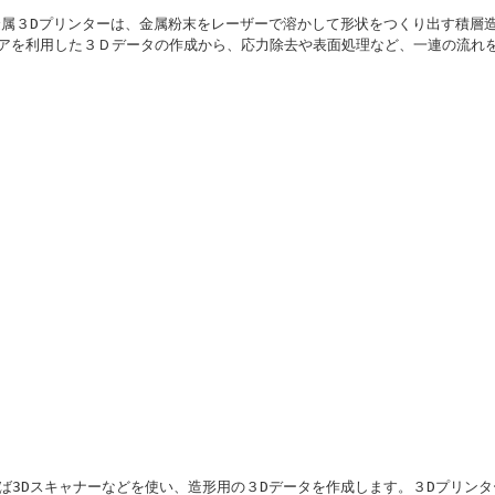
用金属３Dプリンターは、金属粉末をレーザーで溶かして形状をつくり出す積層
アを利用した３Ｄデータの作成から、応力除去や表面処理など、一連の流れ
れば3Dスキャナーなどを使い、造形用の３Dデータを作成します。３Dプリン