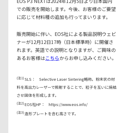
EOS P3 NEXTは2024年12月5日より日本国内
での販売を開始します。今後、お客様のご要望
に応じて材料種の追加も行ってまいります。
販売開始に伴い、EOS社による製品説明ウェビ
ナーが12月12日17時（日本標準時）に開催さ
れます。英語での説明となりますが、ご興味の
あるお客様は
こちら
からお申し込みください。
(
注1)
SLS： Selective Laser Sintering略称。粉末状の材
料を高出力レーザーで照射することで、粒子を互いに焼結
させ固体を形成します。
(
注2)
EOS社HP： https://www.eos.info/
(
注3)
造形プレートを含む高さです。