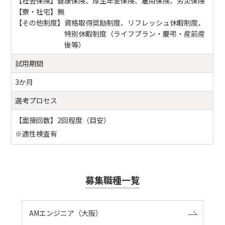
【社会保険】
健康保険、厚生年金保険、雇用保険、労災保険
【寮・社宅】
無
【その他制度】
資格取得奨励制度、リフレッシュ休暇制度、
特別休暇制度（ライフプラン・慶弔・産前産
後等）
試用期間
3か月
選考プロセス
【面接回数】2回程度（目安）
※適性検査有
募集職種一覧
AMエンジニア（大阪）