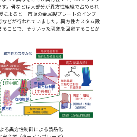
ます。骨などは大部分が異方性組織で占められ
授によると「市販の金属製プレートのインプ
術などが行われていました。異方性カスタム設
せることで、そういった現象を回避することが
による異方性制御による製品化
宇宙産業（タービンブレード）