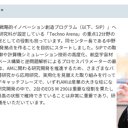
”
戦略的イノベーション創造プログラム（以下、SIP）」へ
科が設定している「Techno Arena」の重点12分野の
枢としての役割も担っています。同センター長である中野
発拠点を作ることを目的にスタートしました。SIPでの取
制御や計算機シミュレーション技術の高度化、航空宇宙材
ベース構築と逆問題解析によるプロセスパラメーターの最
は、AMに関わる研究開発を推進するため、さまざまなバ
礎研究から応用研究、実用化を見据えた取り組みを行って
がキャッチフレーズで、いずれAMは産業の大きな柱にな
開発の中で、2台のEOS M 290は重要な役割を果たし
最高の状態で維持できていることは非常に重要であり、研
価をいただいています。