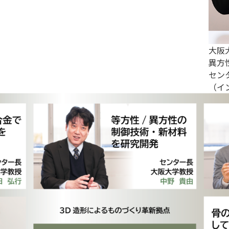
大阪
異方
セン
（イ